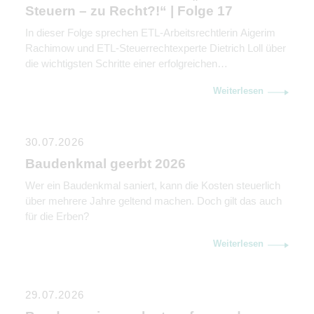
Steuern – zu Recht?!“ | Folge 17
In dieser Folge sprechen ETL-Arbeitsrechtlerin Aigerim
Rachimow und ETL-Steuerrechtexperte Dietrich Loll über
die wichtigsten Schritte einer erfolgreichen
Unternehmensnachfolge. Sie erklären, warum
Weiterlesen
Kommunikation genauso wichtig ist wie rechtliche und
steuerliche Gestaltung.
30.07.2026
Baudenkmal geerbt 2026
Wer ein Baudenkmal saniert, kann die Kosten steuerlich
über mehrere Jahre geltend machen. Doch gilt das auch
für die Erben?
Weiterlesen
29.07.2026