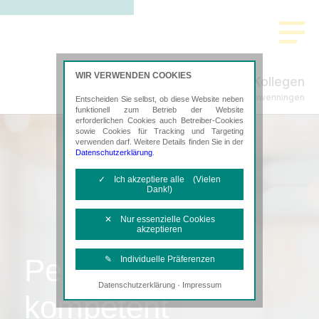
WIR VERWENDEN COOKIES
Kille & Kollegen
Steuerberatung in Villingen-Schwenningen
Entscheiden Sie selbst, ob diese Website neben
funktionell zum Betrieb der Website
erforderlichen Cookies auch Betreiber-Cookies
sowie Cookies für Tracking und Targeting
verwenden darf. Weitere Details finden Sie in der
Datenschutzerklärung
.
✓ Ich akzeptiere alle (Vielen
Dank!)
✕ Nur essenzielle Cookies
akzeptieren
Persönlich,
✎ Individuelle Präferenzen
·
Datenschutzerklärung
Impressum
Notwendige Cookies
kompetent
Diese Cookies sind erforderlich, um die
grundlegende Funktionalität der Website