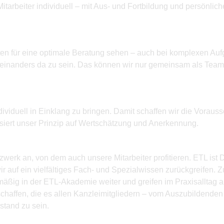
Mitarbeiter individuell – mit Aus- und Fortbildung und persönl
en für eine optimale Beratung sehen – auch bei komplexen Auf
teinanders da zu sein. Das können wir nur gemeinsam als Team er
viduell in Einklang zu bringen. Damit schaffen wir die Vorausset
siert unser Prinzip auf Wertschätzung und Anerkennung.
werk an, von dem auch unsere Mitarbeiter profitieren. ETL ist
ir auf ein vielfältiges Fach- und Spezialwissen zurückgreifen
lmäßig in der ETL-Akademie weiter und greifen im Praxisalltag a
chaffen, die es allen Kanzleimitgliedern – vom Auszubildenden 
stand zu sein.