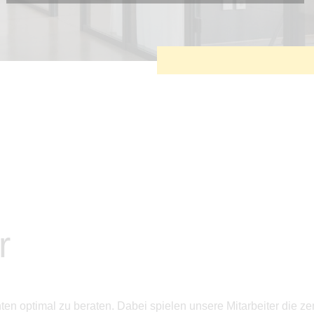
Diese Cookies sind erforderlich, um die grundlegende
Funktionalität der Website zu sichern.
Tracking- und Targeting-Cookies
Diese Cookies sind erforderlich, um unsere Website auf Ihre
Bedürfnisse hin zu optimieren. Hierzu gehört eine
bedarfsgerechte Gestaltung und fortlaufende Verbesserung
unseres Angebotes einschließlich der Verknüpfung zu
Social-Media-Angeboten von z.B. Facebook und LinkedIn.
Betreibercookies
Diese Cookies sind erforderlich, um z.B. Google Maps zu
nutzen oder eingebettete Videos abspielen zu können.
r
en optimal zu beraten. Dabei spielen unsere Mitarbeiter die zen