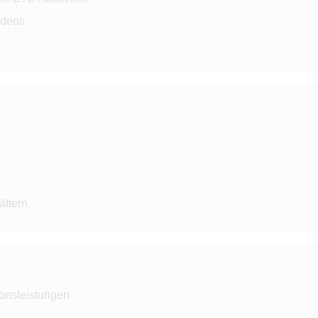
ideos
B
ättern
ionsleistungen