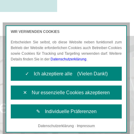
WIR VERWENDEN COOKIES
Entscheiden Sie selbst, ob diese Website neben funktionell zum
AKTUELLES
KARRIERE
Betrieb der Website erforderlichen Cookies auch Betreiber-Cookies
sowie Cookies für Tracking und Targeting verwenden darf. Weitere
Details finden Sie in der
Datenschutzerklärung
.
✓ Ich akzeptiere alle (Vielen Dank!)
✕ Nur essenzielle Cookies akzeptieren
er
✎ Individuelle Präferenzen
Datenschutzerklärung
·
Impressum
Notwendige Cookies