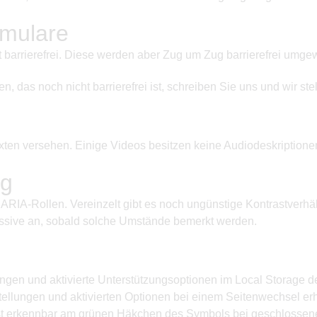
rmulare
barrierefrei. Diese werden aber Zug um Zug barrierefrei umgewa
das noch nicht barrierefrei ist, schreiben Sie uns und wir stel
texten versehen. Einige Videos besitzen keine Audiodeskriptionen
ng
e ARIA-Rollen. Vereinzelt gibt es noch ungünstige Kontrastverhä
ssive an, sobald solche Umstände bemerkt werden.
ungen und aktivierte Unterstützungsoptionen im Local Storage 
nstellungen und aktivierten Optionen bei einem Seitenwechsel 
ist erkennbar am grünen Häkchen des Symbols bei geschlossenem