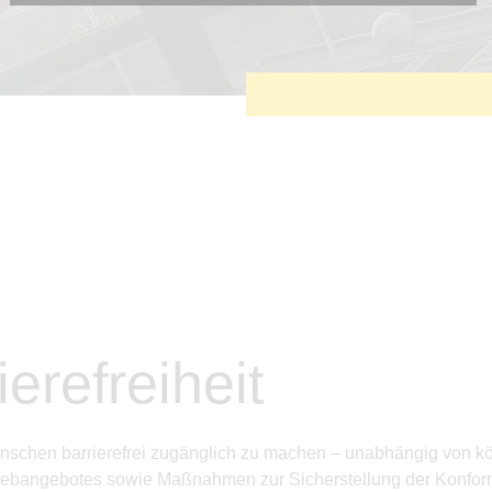
Diese Cookies sind erforderlich, um die grundlegende
Funktionalität der Website zu sichern.
Tracking- und Targeting-Cookies
Diese Cookies sind erforderlich, um unsere Website auf Ihre
Bedürfnisse hin zu optimieren. Hierzu gehört eine
bedarfsgerechte Gestaltung und fortlaufende Verbesserung
unseres Angebotes einschließlich der Verknüpfung zu
Social-Media-Angeboten von z.B. Facebook und LinkedIn.
Betreibercookies
Diese Cookies sind erforderlich, um z.B. Google Maps zu
nutzen oder eingebettete Videos abspielen zu können.
erefreiheit
 Menschen barrierefrei zugänglich zu machen – unabhängig von 
s Webangebotes sowie Maßnahmen zur Sicherstellung der Konform