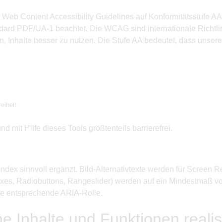
igen Web Content Accessibility Guidelines auf Konformitätsstuf
ard PDF/UA-1 beachtet. Die WCAG sind internationale Richtlinie
Inhalte besser zu nutzen. Die Stufe AA bedeutet, dass unsere 
eiheit
 mit Hilfe dieses Tools größtenteils barrierefrei.
abindex sinnvoll ergänzt. Bild-Alternativtexte werden für Screen 
boxes, Radiobuttons, Rangeslider) werden auf ein Mindestmaß vo
die entsprechende ARIA-Rolle.
e Inhalte und Funktionen realisi